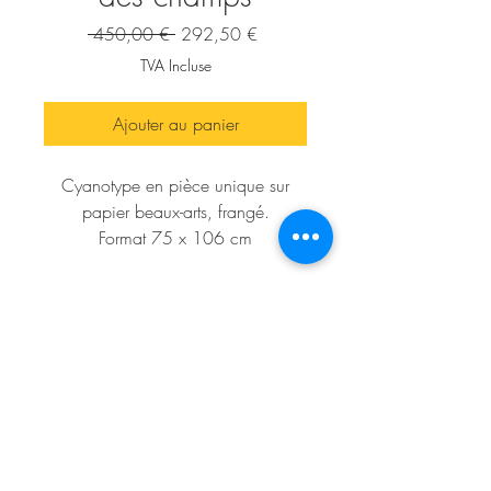
Prix
Prix
 450,00 € 
292,50 €
original
promotionnel
TVA Incluse
Ajouter au panier
Cyanotype
en pièce unique sur
papier beaux-arts, frangé.
Format 75 x 106 cm
Vendu sans cadre
Prix encadré en caisse américaine
820 euros
Invincible été