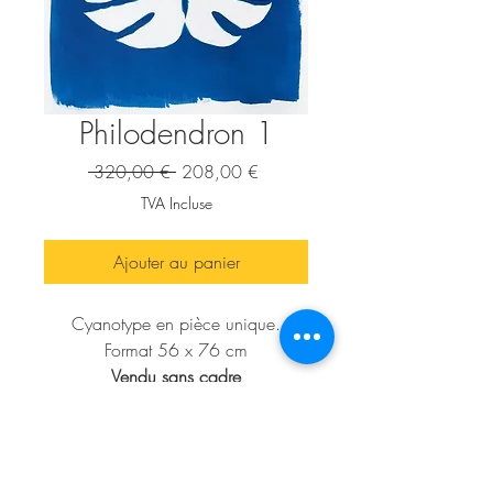
Philodendron 1
Prix
Prix
 320,00 € 
208,00 €
original
promotionnel
TVA Incluse
Ajouter au panier
Cyanotype
en pièce unique.
Format 56 x 76 cm
Vendu sans cadre
Prix encadré en caisse américaine
610 euros